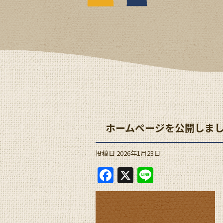
ホームページを公開しま
投稿日
2026年1月23日
F
X
Li
a
n
c
e