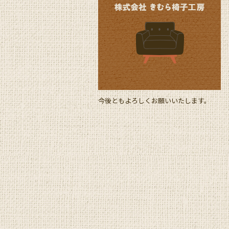
e
b
o
o
k
今後ともよろしくお願いいたします。